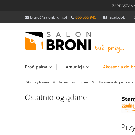
ZAPRASZAMY
biuro@salonbroni.pl
666 555 945
Facebook
Broń palna
Amunicja
Akcesoria do b
»
»
Strona główna
Akcesoria do broni
Akcesoria do pistoletu
Ostatnio oglądane
Prz