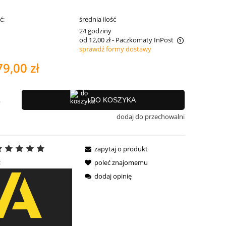
ć:
średnia ilość
:
24 godziny
od 12,00 zł
- Paczkomaty InPost
sprawdź formy dostawy
Cena nie zawiera ewentualnych kosztów
79,00 zł
płatności
.
DO KOSZYKA
dodaj do przechowalni
zapytaj o produkt
:
poleć znajomemu
dodaj opinię