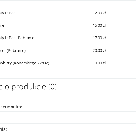
Cena nie zawiera ewentualnych kosztów
ty InPost
12,00 zł
płatności
rier
15,00 zł
ty InPost Pobranie
17,00 zł
rier (Pobranie)
20,00 zł
obisty (Konarskiego 22/U2)
0,00 zł
e o produkcie (0)
pseudonim:
nia: