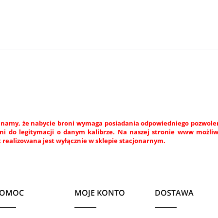
namy, że nabycie broni wymaga posiadania odpowiedniego pozwoleni
ni do legitymacji o danym kalibrze. Na naszej stronie www możli
 realizowana jest wyłącznie w sklepie stacjonarnym.
POMOC
MOJE KONTO
DOSTAWA