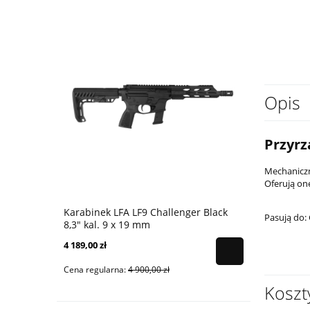
Opis
Przyrz
Mechaniczn
Oferują one
Karabinek LFA LF9 Challenger Black
Karabinek 
Pasują do:
8,3" kal. 9 x 19 mm
9x19 mm - 
4 189,00 zł
4 399,00 zł
Cena regularna:
4 900,00 zł
Cena regular
Koszt