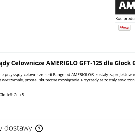
Kod produ
ądy Celownicze AMERIGLO GFT-125 dla Glock G
e przyrządy celownicze serii Range od AMERIGLO® zostały zaprojektowane
 wytrzymałe, proste i skuteczne rozwiązania. Przyrządy te zostały stworzone 
PCC Son of Gun SOG-Xs 7,5"
Latarka pistoletowa Streamlight TLR
 Glock® Gen 5
czarny
G Sub - Sig Sauer P365/P365 XL
2 149,00 zł
na:
4 499,00 zł
Cena regularna:
2 599,00 zł
y dostawy