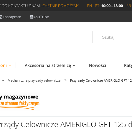
 DO KONTAKTU Z NAMI,
CHĘTNIE POMOŻEMY
PN - PT:
10:00 - 18:00
SB:
Instagram
YouTube
roni
Akcesoria na strzelnicę
Nowości
Rat
»
»
Mechaniczne przyrządy celownicze
Przyrządy Celownicze AMERIGLO GFT-125
yrządy Celownicze AMERIGLO GFT-125 dl