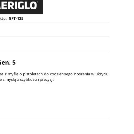
ktu:
GFT-125
en. 5
 z myślą o pistoletach do codziennego noszenia w ukryciu.
z myślą o szybkości i precyzji.
-8
Latarka pistoletowa Streamlight TLR-8
Latarka do karabin
G Sub - Glock 43X/48
RM2 Laser-G, 1 000
1 799,00 zł
2 199,00 zł
Cena regularna:
2 099,00 zł
Cena regularna:
2 599,0