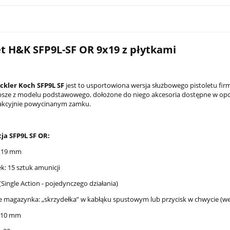
et H&K SFP9L-SF OR 9x19 z płytkami
ckler Koch SFP9L SF
jest to usportowiona wersja służbowego pistoletu fir
epsze z modelu podstawowego
,
dołożone do niego akcesoria dostępne w opcj
akcyjnie powycinanym zamku.
ja SFP9L SF OR:
9x19 mm
PCC Son of Gun SOG-Xs 7,5"
Latarka pistoletowa Streamlight TLR
czarny
G Sub - Sig Sauer P365/P365 XL
k: 15 sztuk amunicji
2 149,00 zł
 (Single Action - pojedynczego działania)
ie magazynka: „skrzydełka” w kabłąku spustowym lub przycisk w chwycie (we
na:
4 499,00 zł
Cena regularna:
2 599,00 zł
 210 mm