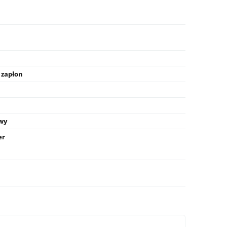
 zapłon
wy
er