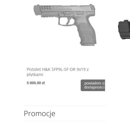
Pistolet H&K SFP9L-SF OR 9x19 z
płytkami
5 000,00 zł
powiadom o
dostępności
Promocje