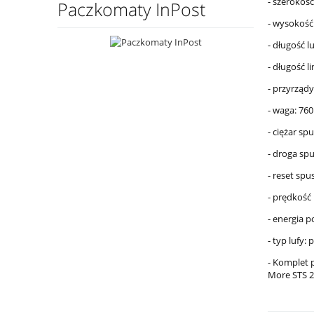
- szerokoś
Paczkomaty InPost
- wysokoś
- długość l
- długość l
- przyrządy
- waga: 76
- ciężar sp
- droga sp
- reset sp
- prędkość
- energia p
- typ lufy:
- Komplet p
More STS 2