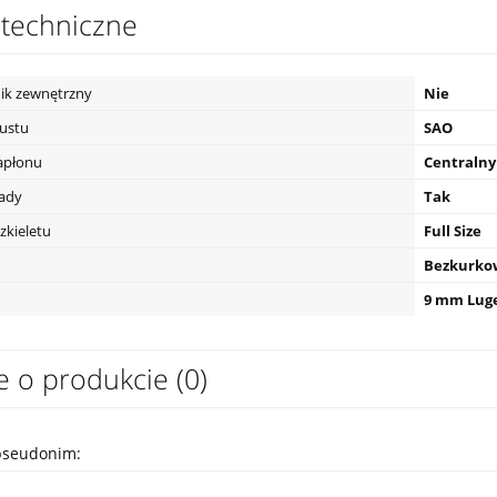
techniczne
ik zewnętrzny
Nie
pustu
SAO
apłonu
Centralny
eady
Tak
zkieletu
Full Size
Bezkurko
9 mm Lug
e o produkcie (0)
pseudonim: