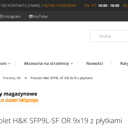
 DO KONTAKTU Z NAMI,
CHĘTNIE POMOŻEMY
PN - PT:
10:00 - 18:00
SB:
Instagram
YouTube
roni
Akcesoria na strzelnicę
Nowości
Rat
»
Pistolety HK
Pistolet H&K SFP9L-SF OR 9x19 z płytkami
tolet H&K SFP9L-SF OR 9x19 z płytkami