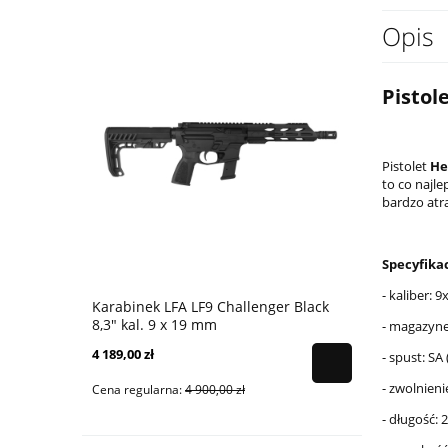
Opis
Pistol
Pistolet
He
to co najl
bardzo atr
Specyfikac
- kaliber: 
Karabinek LFA LF9 Challenger Black
Karabinek 
8,3" kal. 9 x 19 mm
9x19 mm - 
- magazyne
4 189,00 zł
4 399,00 zł
- spust: SA
- zwolnien
Cena regularna:
4 900,00 zł
Cena regular
- długość: