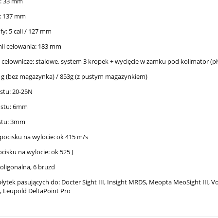
ć: 33 mm
ć: 137 mm
ufy: 5 cali / 127 mm
inii celowania: 183 mm
 celownicze: stalowe
,
system 3 kropek + wycięcie w zamku pod kolimator (p
0 g (bez magazynka) / 853g (z pustym magazynkiem)
ustu: 20-25N
ustu: 6mm
ustu: 3mm
 pocisku na wylocie: ok 415 m/s
ocisku na wylocie: ok 525 J
 poligonalna, 6 bruzd
łytek pasujących do: Docter Sight III
,
Insight MRDS, Meopta MeoSight III, Vort
, Leupold DeltaPoint Pro