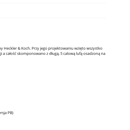
my Heckler & Koch. Przy jego projektowaniu wzięto wszystko
i a całość skomponowano z długą, 5 calową lufą osadzoną na
-8
Latarka pistoletowa Streamlight TLR-8
Latarka do karabin
G Sub - Glock 43X/48
RM2 Laser-G, 1 000
1 799,00 zł
2 199,00 zł
rsja PB)
Cena regularna:
2 099,00 zł
Cena regularna:
2 599,0