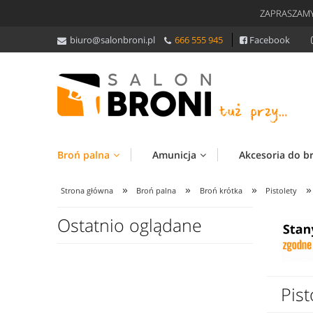
ZAPRASZAMY
biuro@salonbroni.pl
666 555 945
Facebook
Broń palna
Amunicja
Akcesoria do b
»
»
»
»
Strona główna
Broń palna
Broń krótka
Pistolety
Ostatnio oglądane
Pis