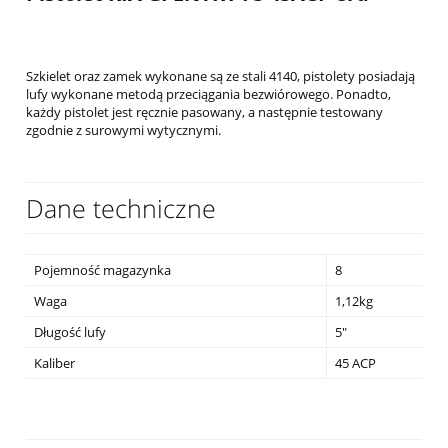
Szkielet oraz zamek wykonane są ze stali 4140, pistolety posiadają
lufy wykonane metodą przeciągania bezwiórowego. Ponadto,
każdy pistolet jest ręcznie pasowany, a następnie testowany
zgodnie z surowymi wytycznymi.
Dane techniczne
Pojemność magazynka
8
Waga
1,12kg
Długość lufy
5"
Kaliber
45 ACP