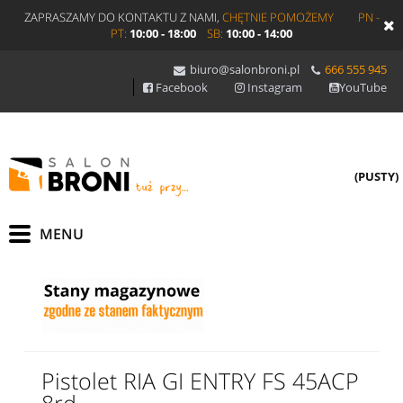
ZAPRASZAMY DO KONTAKTU Z NAMI,
CHĘTNIE POMOŻEMY
PN -
PT:
10:00 - 18:00
SB:
10:00 - 14:00
biuro@salonbroni.pl
666 555 945
Facebook
Instagram
YouTube
(PUSTY)
Pistolet RIA GI ENTRY FS 45ACP