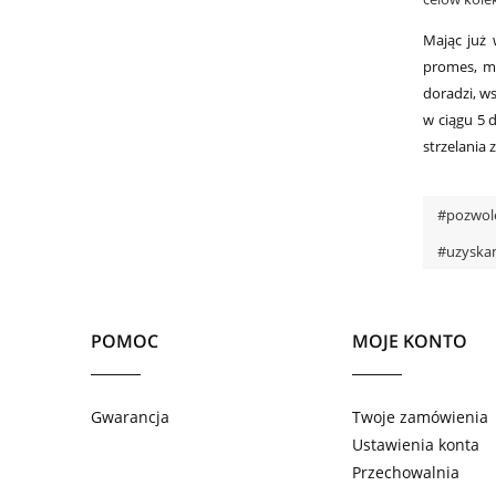
Mając już 
promes, m
doradzi, w
w ciągu 5 
strzelania 
#pozwol
#uzyskan
POMOC
MOJE KONTO
Gwarancja
Twoje zamówienia
Ustawienia konta
Przechowalnia