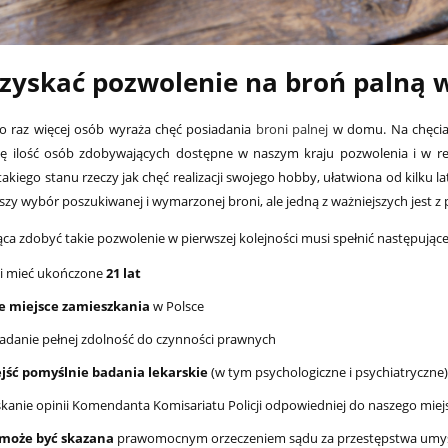
na:
4 499,00 zł
Cena regularna:
2 599,00 zł
uzyskać pozwolenie na broń palną w
o raz więcej osób wyraża chęć posiadania
broni palnej
w domu. Na chęciac
ię ilość osób zdobywających dostępne w naszym kraju pozwolenia i w r
takiego stanu rzeczy jak chęć realizacji swojego hobby, ułatwiona od kilku 
kszy wybór poszukiwanej i wymarzonej broni, ale jedną z ważniejszych jest z
ca zdobyć takie pozwolenie w pierwszej kolejności musi spełnić następujące
i mieć ukończone
21 lat
łe miejsce zamieszkania
w Polsce
adanie pełnej zdolność do czynności prawnych
ejść pomyślnie badania lekarskie
(w tym psychologiczne i psychiatryczne
kanie opinii Komendanta Komisariatu Policji odpowiedniej do naszego miej
 może być skazana
prawomocnym orzeczeniem sądu za przestępstwa umyś