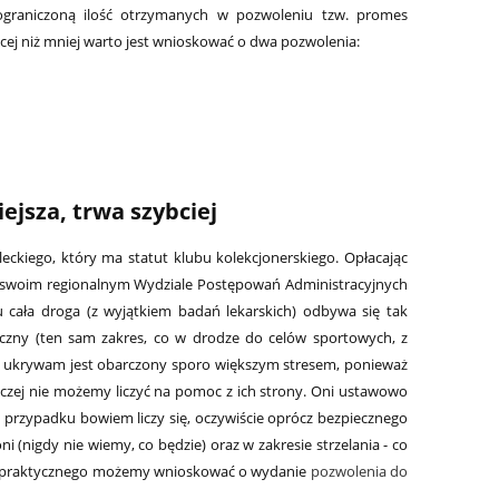
graniczoną ilość otrzymanych w pozwoleniu tzw. promes
cej niż mniej warto jest wnioskować o dwa pozwolenia:
ejsza, trwa szybciej
eckiego, który ma statut klubu kolekcjonerskiego. Opłacając
w swoim regionalnym Wydziale Postępowań Administracyjnych
 cała droga (z wyjątkiem badań lekarskich) odbywa się tak
czny (ten sam zakres, co w drodze do celów sportowych, z
ie ukrywam jest obarczony sporo większym stresem, ponieważ
 raczej nie możemy liczyć na pomoc z ich strony. Oni ustawowo
m przypadku bowiem liczy się, oczywiście oprócz bezpiecznego
 (nigdy nie wiemy, co będzie) oraz w zakresie strzelania - co
u praktycznego możemy wnioskować o wydanie
pozwolenia do