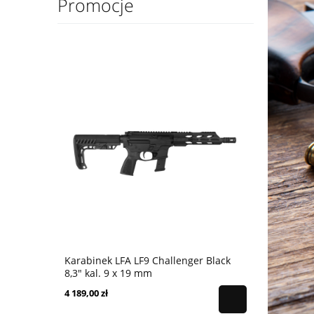
Promocje
Karabinek LFA LF9 Challenger Black
Karabinek 
8,3" kal. 9 x 19 mm
9x19 mm - 
4 189,00 zł
4 399,00 zł