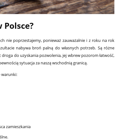
Cena regularna:
2 099,00 zł
Cena regularna:
2 599,0
 Polsce?
h nie poprzestajemy, ponieważ zauważalnie i z roku na rok
ezultacie nabywa broń palną do własnych potrzeb. Są różne
lat droga do uzyskania pozwolenia, jej wbrew pozorom łatwość,
 pewnością sytuacja za naszą wschodnią granicą.
 warunki:
)
sca zamieszkania
lne.