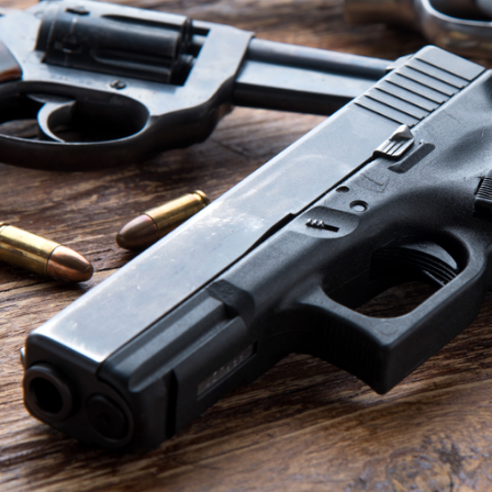
PCC Son of Gun SOG-Xs 7,5"
Latarka pistoletowa Streamlight TLR
czarny
G Sub - Sig Sauer P365/P365 XL
2 149,00 zł