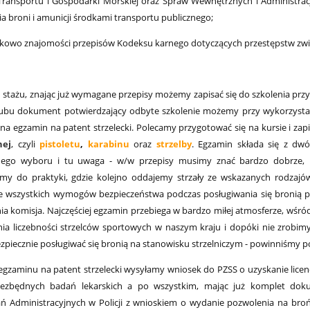
 Transportu i Gospodarki Morskiej oraz Spraw Wewnętrznych i Administracji
a broni i amunicji środkami transportu publicznego;
kowo znajomości przepisów Kodeksu karnego dotyczących przestępstw zwi
 stażu, znając już wymagane przepisy możemy zapisać się do szkolenia prz
ubu dokument potwierdzający odbyte szkolenie możemy przy wykorzystan
ę na egzamin na patent strzelecki. Polecamy przygotować się na kursie i za
nej
, czyli
pistoletu
,
karabinu
oraz
strzelby
.
Egzamin składa się z dwóch
nego wyboru i tu uwaga - w/w przepisy musimy znać bardzo dobrze, 
my do praktyki, gdzie kolejno oddajemy strzały ze wskazanych rodzajó
 wszystkich wymogów bezpieczeństwa podczas posługiwania się bronią pal
a komisja. Najczęściej egzamin przebiega w bardzo miłej atmosferze, wśród 
ia liczebności strzelców sportowych w naszym kraju i dopóki nie zrobim
piecznie posługiwać się bronią na stanowisku strzelniczym - powinniśmy pomy
egzaminu na patent strzelecki wysyłamy wniosek do PZSS o uzyskanie licen
iezbędnych badań lekarskich a po wszystkim, mając już komplet dok
 Administracyjnych w Policji z wnioskiem o wydanie pozwolenia na bro