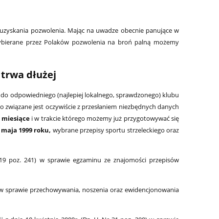
 uzyskania pozwolenia. Mając na uwadze obecnie panujące w
j wybierane przez Polaków pozwolenia na broń palną możemy
 trwa dłużej
ę do odpowiedniego (najlepiej lokalnego, sprawdzonego) klubu
 co związane jest oczywiście z przesłaniem niezbędnych danych
 miesiące
i w trakcie którego możemy już przygotowywać się
1 maja 1999 roku,
wybrane
przepisy sportu strzeleckiego oraz
r 19 poz. 241) w sprawie egzaminu ze znajomości przepisów
24) w sprawie przechowywania, noszenia oraz ewidencjonowania