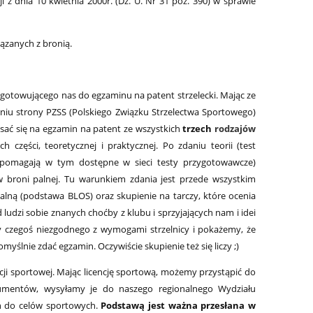
 z dnia 10 kwietnia 2000r. (Dz. U. Nr 31 poz. 390) w sprawie
ązanych z bronią.
ygotowującego nas do egzaminu na patent strzelecki. Mając ze
iu strony PZSS (Polskiego Związku Strzelectwa Sportowego)
pisać się na egzamin na patent ze wszystkich
trzech
rodzajów
 części, teoretycznej i praktycznej. Po zdaniu teorii (test
pomagają w tym dostępne w sieci testy przygotowawcze)
w broni palnej. Tu warunkiem zdania jest przede wszystkim
ną (podstawa BLOS) oraz skupienie na tarczy, które ocenia
ludzi sobie znanych choćby z klubu i sprzyjających nam i idei
y czegoś niezgodnego z wymogami strzelnicy i pokażemy, że
ślnie zdać egzamin. Oczywiście skupienie też się liczy ;)
cji sportowej. Mając licencję sportową, możemy przystąpić do
umentów, wysyłamy je do naszego regionalnego Wydziału
ń do celów sportowych.
Podstawą jest ważna przesłana w