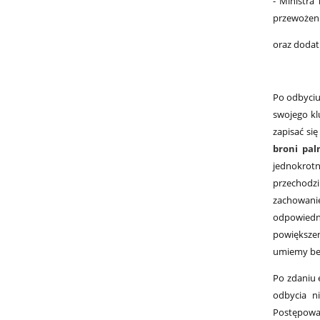
- Ministra
przewożeni
oraz dodat
Po odbyciu
swojego kl
zapisać si
broni pal
jednokrot
przechodzi
zachowanie
odpowiedni
powiększen
umiemy bez
Po zdaniu 
odbycia n
Postępowań