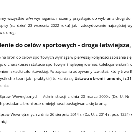
niamy wszystkie w/w wymagania, możemy przystąpić do wybrania drogi do
episy (na dzień 23 września 2022 roku) jak i zdecydowanie najczęście
wie drogi:
enie do celów sportowych - droga łatwiejsza,
 na broń do celów sportowych
wymaga w pierwszej kolejności zapisania si
ego o charakterze i statucie sportowym (najlepiej również kolekcjonerskim),
eniem składki członkowskiej. Po zapisaniu odbywamy tzw. staż, który trwa
3
tkich z teorii jak i praktyki (i tu kłania się
Ustawa o broni i amunicji z 2
enia:
 Spraw Wewnętrznych i Administracji z dnia 20 marca 2000r. (Dz. U. N
h posiadania broni oraz umiejętności posługiwania się bronią;
 Spraw Wewnętrznych z dnia 26 sierpnia 2014 r. (Dz. U. z 2014 r. poz. 12
nicji