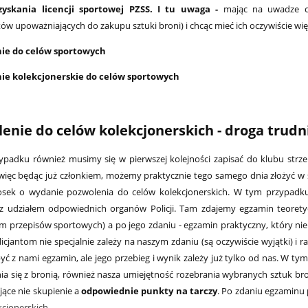
zyskania licencji sportowej PZSS. I tu uwaga -
mając na uwadze o
w upoważniających do zakupu sztuki broni) i chcąc mieć ich oczywiście wię
nie do celów sportowych
nie kolekcjonerskie do celów sportowych
enie do celów kolekcjonerskich - droga trudni
padku również musimy się w pierwszej kolejności zapisać do klubu strzel
 więc będąc już członkiem, możemy praktycznie tego samego dnia złożyć 
iosek o wydanie pozwolenia do celów kolekcjonerskich. W tym przypadku
z udziałem odpowiednich organów Policji. Tam zdajemy egzamin teorety
m przepisów sportowych) a po jego zdaniu - egzamin praktyczny, który n
licjantom nie specjalnie zależy na naszym zdaniu (są oczywiście wyjątki) i
ć z nami egzamin, ale jego przebieg i wynik zależy już tylko od nas. W ty
ia się z bronią, również nasza umiejętność rozebrania wybranych sztuk broni
jące nie skupienie a
odpowiednie
punkty na tarczy
. Po zdaniu egzamin
kcjonerskich
.