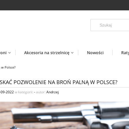
roni
Akcesoria na strzelnicę
Nowości
Rat
 w Polsce?
YSKAĆ POZWOLENIE NA BROŃ PALNĄ W POLSCE?
-09-2022
w kategorii:
-
autor:
Andrzej