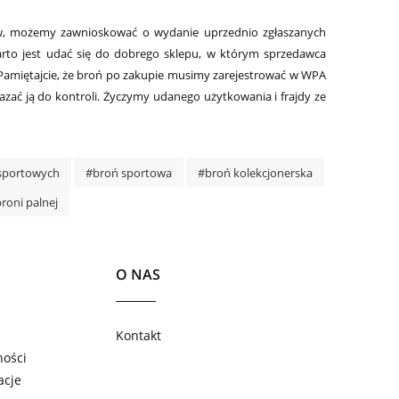
lów, możemy zawnioskować o wydanie uprzednio zgłaszanych
to jest udać się do dobrego sklepu, w którym sprzedawca
. Pamiętajcie, że broń po zakupie musimy zarejestrować w WPA
kazać ją do kontroli. Życzymy udanego użytkowania i frajdy ze
 sportowych
#broń sportowa
#broń kolekcjonerska
roni palnej
O NAS
Kontakt
ności
acje