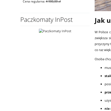
Cena regularna:
4 900,00 zł
Cena regular
Paczkomaty InPost
Jak 
W Polsce c
zwiększa s
przyczyny 
co raz wię
Osoba chcą
mus
sta
posi
prz
uzys
nie