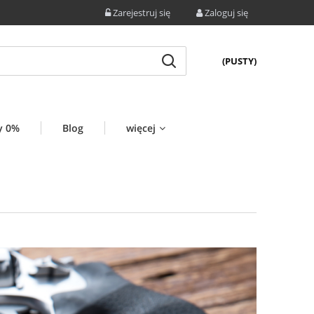
Zarejestruj się
Zaloguj się
(PUSTY)
y 0%
Blog
więcej