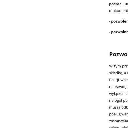
postaci u
(dokumentó
- pozwole
- pozwole
Pozwol
W tym przy
składkę, a
Policji wn
naprawdę 
wyłączenie
na ogół po
muszą odby
posługiwan
zastanawia
celów kole