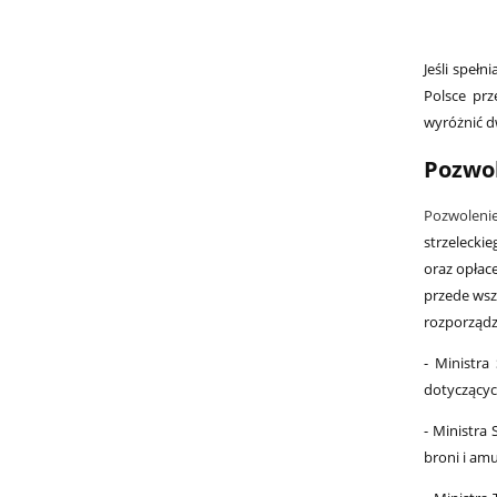
Jeśli speł
Polsce prz
wyróżnić d
Pozwol
Pozwolenie
strzelecki
oraz opłac
przede wszys
rozporządz
- Ministra
dotyczącyc
- Ministra
broni i amu