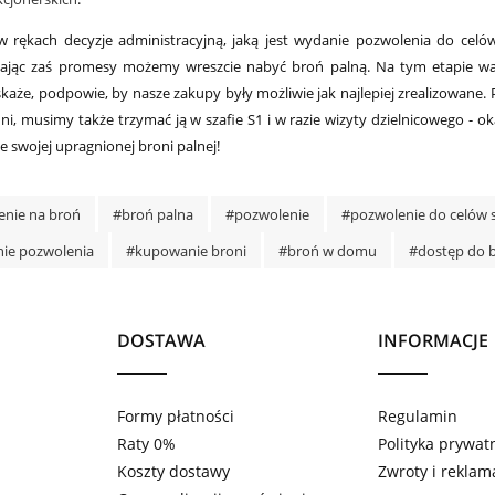
w rękach decyzje administracyjną, jaką jest wydanie pozwolenia do ce
ając zaś promesy możemy wreszcie nabyć broń palną. Na tym etapie war
skaże, podpowie, by nasze zakupy były możliwie jak najlepiej zrealizowane
dni, musimy także trzymać ją w szafie S1 i w razie wizyty dzielnicowego - o
ze swojej upragnionej broni palnej!
enie na broń
#broń palna
#pozwolenie
#pozwolenie do celów
ie pozwolenia
#kupowanie broni
#broń w domu
#dostęp do b
DOSTAWA
INFORMACJE
Formy płatności
Regulamin
Raty 0%
Polityka prywat
Koszty dostawy
Zwroty i reklam