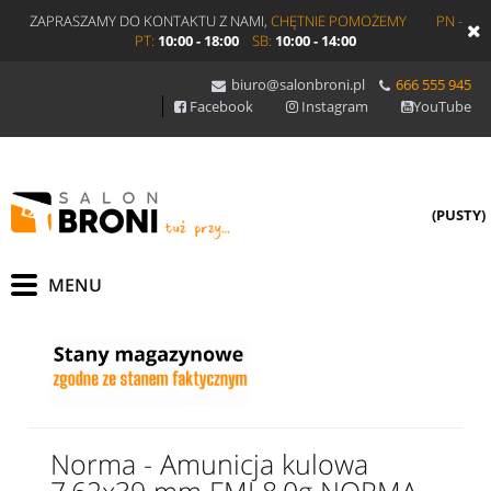
ZAPRASZAMY DO KONTAKTU Z NAMI,
CHĘTNIE POMOŻEMY
PN -
PT:
10:00 - 18:00
SB:
10:00 - 14:00
biuro@salonbroni.pl
666 555 945
Facebook
Instagram
YouTube
(PUSTY)
Norma - Amunicja kulowa