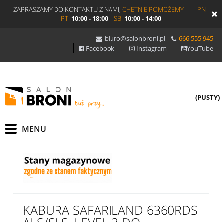
ZAPRASZAMY DO KONTAKTU Z NAMI,
CHĘTNIE POMOŻEMY
PN -
PT:
10:00 - 18:00
SB:
10:00 - 14:00
biuro@salonbroni.pl
666 555 945
Facebook
Instagram
YouTube
(PUSTY)
KABURA SAFARILAND 6360RDS