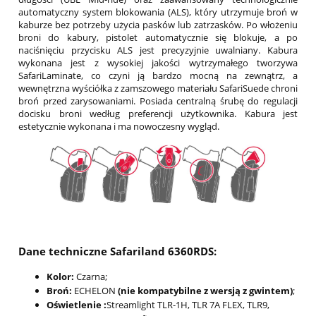
automatyczny system blokowania (ALS), który utrzymuje broń w
kaburze bez potrzeby użycia pasków lub zatrzasków. Po włożeniu
broni do kabury, pistolet automatycznie się blokuje, a po
naciśnięciu przycisku ALS jest precyzyjnie uwalniany. Kabura
wykonana jest z wysokiej jakości wytrzymałego tworzywa
SafariLaminate, co czyni ją bardzo mocną na zewnątrz, a
wewnętrzna wyściółka z zamszowego materiału SafariSuede chroni
broń przed zarysowaniami. Posiada centralną śrubę do regulacji
docisku broni według preferencji użytkownika. Kabura jest
estetycznie wykonana i ma nowoczesny wygląd.
Dane techniczne Safariland 6360RDS:
Kolor:
Czarna;
Broń:
ECHELON
(
nie kompatybilne z wersją z gwintem)
;
Oświetlenie :
Streamlight TLR-1H, TLR 7A FLEX, TLR9,