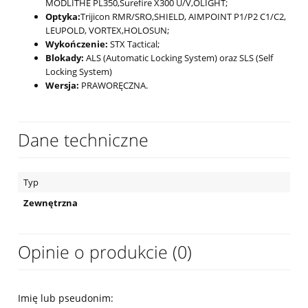
MODLITHE PL350,Surefire X300 U/V,OLIGHT;
Optyka:
Trijicon RMR/SRO,SHIELD, AIMPOINT P1/P2 C1/C2,
LEUPOLD, VORTEX,HOLOSUN;
Wykończenie:
STX Tactical;
Blokady:
ALS (Automatic Locking System) oraz SLS (Self
Locking System)
Wersja:
PRAWORĘCZNA.
Dane techniczne
Typ
Zewnętrzna
Opinie o produkcie (0)
Imię lub pseudonim: