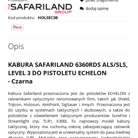
dodaj opinię
Kod produktu:
HOLSEC3B
Opis
KABURA SAFARILAND 6360RDS ALS/SLS,
LEVEL 3 DO PISTOLETU ECHELON
- Czarna
Kabura Safariland przeznaczona jest do pistoletów ECHELON z
celownikami optycznymi renomowanych firm, takich jak Shield,
Trijicon, Holosun, AimPoint, SigSauer i innych. Przeznaczona jest
do użytku w systemach taktycznych i służbowych, a także do
pistoletów z oświetleniem taktycznym producentów SureFire i
Streamlight (np. TLR1, X300). To najnowszy model kabury
taktycznej, który ma ruchomą osłonę zabezpieczającą celownik
optyczny. Wyposażona jest w uniwersalny system do pasa średniej
długości (UBL Mid-ride) oraz zaawansowany technologicznie